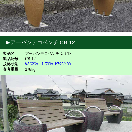
アーバンデコベンチ CB-12
製品名
アーバンデコベンチ CB-12
製品記号
CB-12
規格寸法
W:626×L:1,500×H:795/400
参考重量
179kg