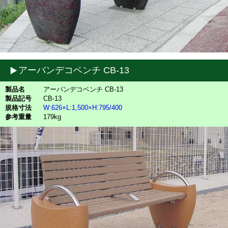
アーバンデコベンチ CB-13
製品名
アーバンデコベンチ CB-13
製品記号
CB-13
規格寸法
W:626×L:1,500×H:795/400
参考重量
179kg