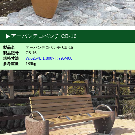
アーバンデコベンチ CB-16
製品名
アーバンデコベンチ CB-16
製品記号
CB-16
規格寸法
W:626×L:1,800×H:795/400
参考重量
189kg