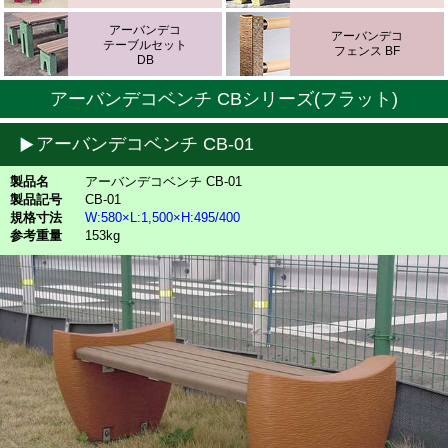
アーバンデコ
アーバンデコ
テーブルセット
フェンス BF
DB
アーバンデコベンチ CBシリーズ(フラット)
アーバンデコベンチ CB-01
製品名
アーバンデコベンチ CB-01
製品記号
CB-01
規格寸法
W:580×L:1,500×H:495/400
参考重量
153kg