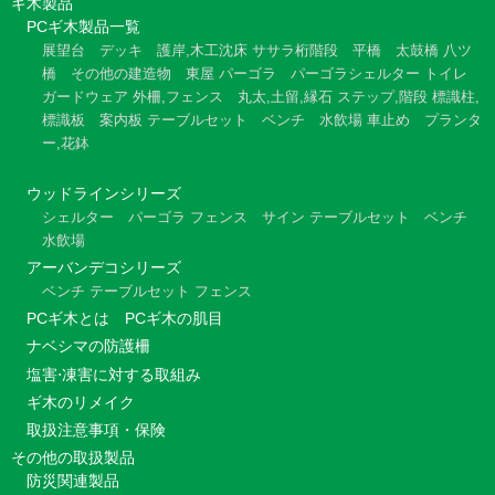
ギ木製品
PCギ木製品一覧
展望台
デッキ
護岸,木工沈床
ササラ桁階段
平橋
太鼓橋
八ツ
橋
その他の建造物
東屋
パーゴラ
パーゴラシェルター
トイレ
ガードウェア
外柵,フェンス
丸太,土留,縁石
ステップ,階段
標識柱,
標識板
案内板
テーブルセット
ベンチ
水飲場
車止め
プランタ
ー,花鉢
ウッドラインシリーズ
シェルター
パーゴラ
フェンス
サイン
テーブルセット
ベンチ
水飲場
アーバンデコシリーズ
ベンチ
テーブルセット
フェンス
PCギ木とは
PCギ木の肌目
ナベシマの防護柵
塩害⋅凍害に対する取組み
ギ木のリメイク
取扱注意事項・保険
その他の取扱製品
防災関連製品