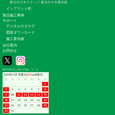
蓄光付ギ木ステップ
蓄光付ギ木案内板
インプラント杭
製品施工事例
サポート
デジタルカタログ
図面ダウンロード
施工要領書
会社案内
お問合せ
2026年 8月 営業日(
赤印
は休業日)
日
月
火
水
木
金
土
1
2
3
4
5
6
7
8
9
10
11
12
13
14
15
16
17
18
19
20
21
22
23
24
25
26
27
28
29
30
31