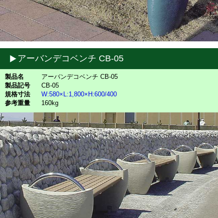
アーバンデコベンチ CB-05
製品名
アーバンデコベンチ CB-05
製品記号
CB-05
規格寸法
W:580×L:1,800×H:600/400
参考重量
160kg