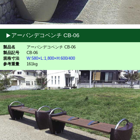
アーバンデコベンチ CB-06
製品名
アーバンデコベンチ CB-06
製品記号
CB-06
規格寸法
W:580×L:1,800×H:600/400
参考重量
161kg