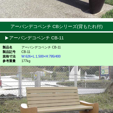
アーバンデコベンチ CBシリーズ(背もたれ付)
アーバンデコベンチ CB-11
製品名
アーバンデコベンチ CB-11
製品記号
CB-11
規格寸法
W:626×L:1,500×H:795/400
参考重量
177kg