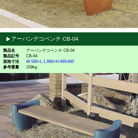
アーバンデコベンチ CB-04
製品名
アーバンデコベンチ CB-04
製品記号
CB-04
規格寸法
W:580×L:1,800×H:495/400
参考重量
159kg